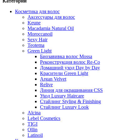
Категории
Косметика для волос
Аксессуары для волос
Keune
Macadamia Natural Oil
Moroccanoil
Sexy Hair
Teotema
Green Light
Биозавивка волос Mossa
Реконструкция волос Re-Co
Домашний уход Day by Day
Красители Green Light
Argan Velvet
Relive
Линия для окрашивания CSS
Уход Luxury Haircare
Стайлинг Styling & Finishing
Стайлинг Luxury Look
Alcina
Lebel Cosmetics
TIGI
Ollin
Latinoil