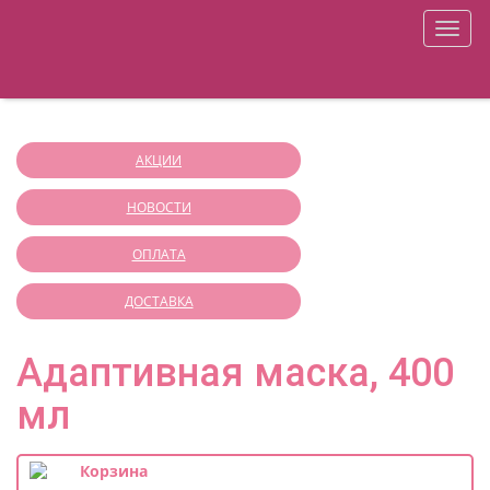
+7 (812) 941-32-51
ONLY YOU SHOP
меню
О магазине
Оплата
Корзина
Доставка
Регистрация
Войти
Аппаратная косметология
АКЦИИ
НОВОСТИ
ОПЛАТА
ДОСТАВКА
Адаптивная маска, 400
мл
Корзина