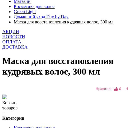
Магазин
Косметика для волос
Green Light
Домашний уход Day by Day
Маска для восстановления кудрявых волос, 300 мл
АКЦИИ
НОВОСТИ
ОПЛАТА
ДОСТАВКА
Маска для восстановления
кудрявых волос, 300 мл
Нравится
0
Н
Корзина
товаров
.
Категории
Косметика для волос