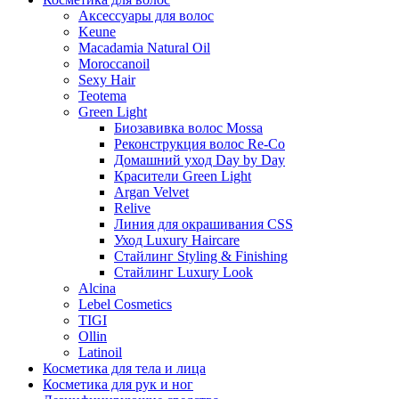
Аксессуары для волос
Keune
Macadamia Natural Oil
Moroccanoil
Sexy Hair
Teotema
Green Light
Биозавивка волос Mossa
Реконструкция волос Re-Co
Домашний уход Day by Day
Красители Green Light
Argan Velvet
Relive
Линия для окрашивания CSS
Уход Luxury Haircare
Стайлинг Styling & Finishing
Стайлинг Luxury Look
Alcina
Lebel Cosmetics
TIGI
Ollin
Latinoil
Косметика для тела и лица
Косметика для рук и ног