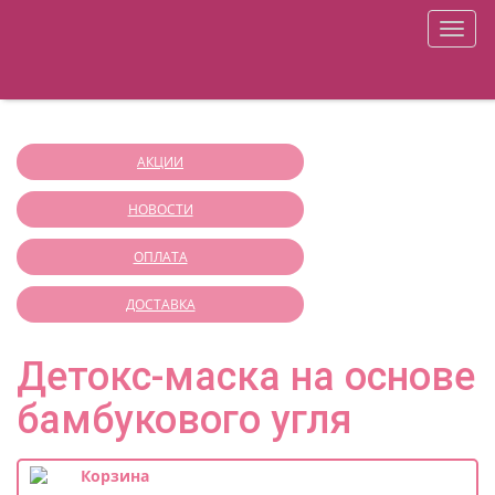
+7 (812) 941-32-51
ONLY YOU SHOP
меню
О магазине
Оплата
Корзина
Доставка
Регистрация
Войти
Аппаратная косметология
АКЦИИ
НОВОСТИ
ОПЛАТА
ДОСТАВКА
Детокс-маска на основе
бамбукового угля
Корзина