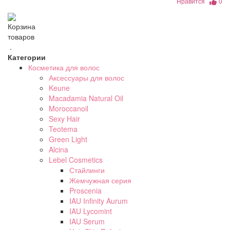
Нравится
0
Корзина
товаров
.
Категории
Косметика для волос
Аксессуары для волос
Keune
Macadamia Natural Oil
Moroccanoil
Sexy Hair
Teotema
Green Light
Alcina
Lebel Cosmetics
Стайлинги
Жемчужная серия
Proscenia
IAU Infinity Aurum
IAU Lycomint
IAU Serum