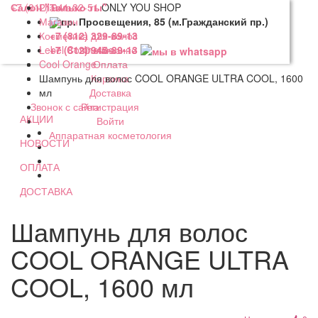
+7 (812) 941-32-51
Салон "Только ты"
Главная
ONLY YOU SHOP
Магазин
пр. Просвещения, 85 (м.Гражданский пр.)
Косметика для волос
+7 (812) 329-89-13
Lebel Cosmetics
О магазине
+7 (812) 945-89-13
Cool Orange
Оплата
Шампунь для волос COOL ORANGE ULTRA COOL, 1600
Корзина
мл
Доставка
Регистрация
Звонок с сайта
АКЦИИ
Войти
Аппаратная косметология
НОВОСТИ
ОПЛАТА
ДОСТАВКА
Шампунь для волос
COOL ORANGE ULTRA
COOL, 1600 мл