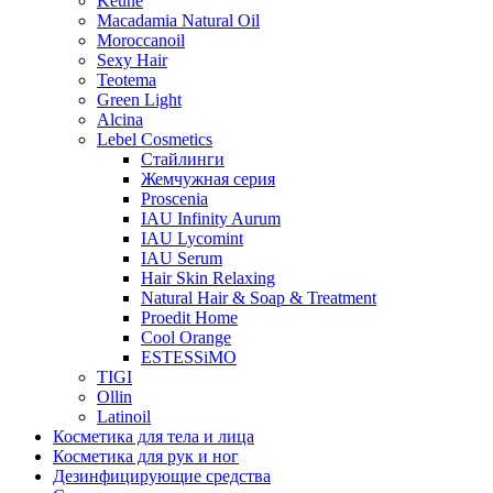
Keune
Macadamia Natural Oil
Moroccanoil
Sexy Hair
Teotema
Green Light
Alcina
Lebel Cosmetics
Стайлинги
Жемчужная серия
Proscenia
IAU Infinity Aurum
IAU Lycomint
IAU Serum
Hair Skin Relaxing
Natural Hair & Soap & Treatment
Proedit Home
Cool Orange
ESTESSiMO
TIGI
Ollin
Latinoil
Косметика для тела и лица
Косметика для рук и ног
Дезинфицирующие средства