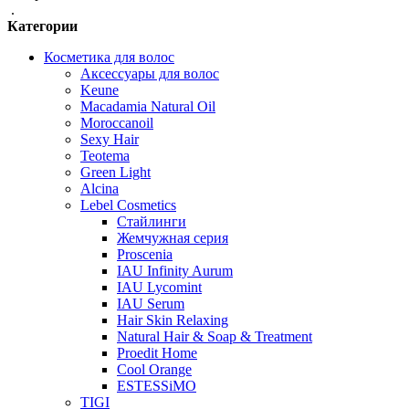
.
Категории
Косметика для волос
Аксессуары для волос
Keune
Macadamia Natural Oil
Moroccanoil
Sexy Hair
Teotema
Green Light
Alcina
Lebel Cosmetics
Стайлинги
Жемчужная серия
Proscenia
IAU Infinity Aurum
IAU Lycomint
IAU Serum
Hair Skin Relaxing
Natural Hair & Soap & Treatment
Proedit Home
Cool Orange
ESTESSiMO
TIGI