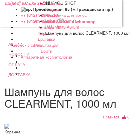
+7 (812) 941-32-51
Салон "Только ты"
ONLY YOU SHOP
Главная
пр. Просвещения, 85 (м.Гражданский пр.)
Магазин
Косметика для волос
+7 (812) 329-89-13
О магазине
Lebel Cosmetics
+7 (812) 945-89-13
Оплата
IAU Infinity Aurum
Корзина
Шампунь для волос CLEARMENT, 1000 мл
Доставка
АКЦИИ
Регистрация
Звонок с сайта
Войти
НОВОСТИ
Аппаратная косметология
ОПЛАТА
ДОСТАВКА
Шампунь для волос
CLEARMENT, 1000 мл
Нравится
0
Корзина