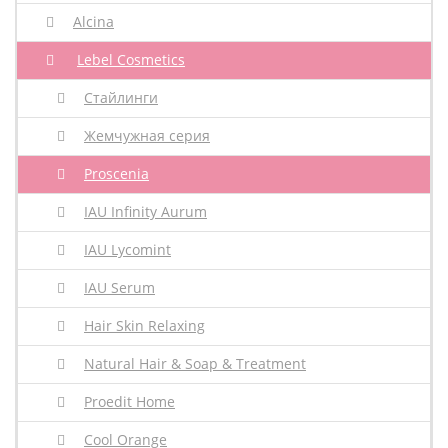
Alcina
Lebel Cosmetics
Стайлинги
Жемчужная серия
Proscenia
IAU Infinity Aurum
IAU Lycomint
IAU Serum
Hair Skin Relaxing
Natural Hair & Soap & Treatment
Proedit Home
Cool Orange