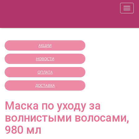
+7 (812) 941-32-51
ONLY YOU SHOP
меню
О магазине
Оплата
Корзина
Доставка
Регистрация
Войти
Аппаратная косметология
АКЦИИ
НОВОСТИ
ОПЛАТА
ДОСТАВКА
Маска по уходу за
волнистыми волосами,
980 мл