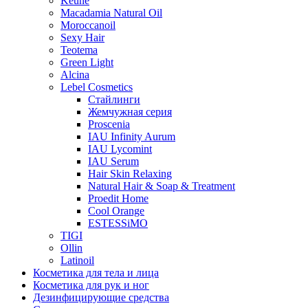
Keune
Macadamia Natural Oil
Moroccanoil
Sexy Hair
Teotema
Green Light
Alcina
Lebel Cosmetics
Стайлинги
Жемчужная серия
Proscenia
IAU Infinity Aurum
IAU Lycomint
IAU Serum
Hair Skin Relaxing
Natural Hair & Soap & Treatment
Proedit Home
Cool Orange
ESTESSiMO
TIGI
Ollin
Latinoil
Косметика для тела и лица
Косметика для рук и ног
Дезинфицирующие средства