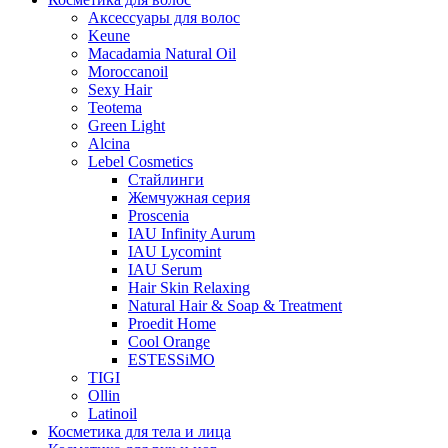
Аксессуары для волос
Keune
Macadamia Natural Oil
Moroccanoil
Sexy Hair
Teotema
Green Light
Alcina
Lebel Cosmetics
Стайлинги
Жемчужная серия
Proscenia
IAU Infinity Aurum
IAU Lycomint
IAU Serum
Hair Skin Relaxing
Natural Hair & Soap & Treatment
Proedit Home
Cool Orange
ESTESSiMO
TIGI
Ollin
Latinoil
Косметика для тела и лица