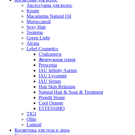
Аксессуары для волос
Keune
Macadamia Natural Oil
Moroccanoil
Sexy Hair
Teotema
Green Light
Alcina
Lebel Cosmetics
Стайлинги
Жемчужная серия
Proscenia
IAU Infinity Aurum
IAU Lycomint
IAU Serum
Hair Skin Relaxing
Natural Hair & Soap & Treatment
Proedit Home
Cool Orange
ESTESSiMO
TIGI
Ollin
Latinoil
Косметика для тела и лица