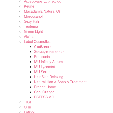
Аксессуары для волос
Keune
Macadamia Natural Oil
Moroccanoil
Sexy Hair
Teotema
Green Light
Alcina
Lebel Cosmetics
Стайлинги
Жемчужная серия
Proscenia
IAU Infinity Aurum
IAU Lycomint
IAU Serum
Hair Skin Relaxing
Natural Hair & Soap & Treatment
Proedit Home
Cool Orange
ESTESSiMO
TIGI
Ollin
Latinoil