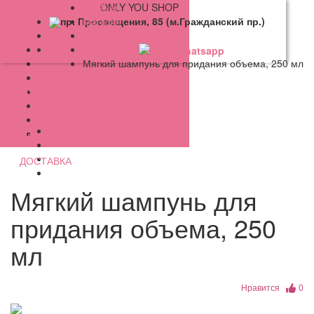
+7 (812) 941-32-51
Салон "Только ты"
Главная
ONLY YOU SHOP
пр. Просвещения, 85 (м.Гражданский пр.)
Магазин
Косметика для волос
+7 (812) 329-89-13
О магазине
Moroccanoil
+7 (812) 945-89-13
Мягкий шампунь для придания объема, 250 мл
Оплата
Корзина
АКЦИИ
Доставка
Регистрация
Звонок с сайта
НОВОСТИ
Войти
Аппаратная косметология
ОПЛАТА
ДОСТАВКА
Мягкий шампунь для
придания объема, 250
мл
Нравится
0