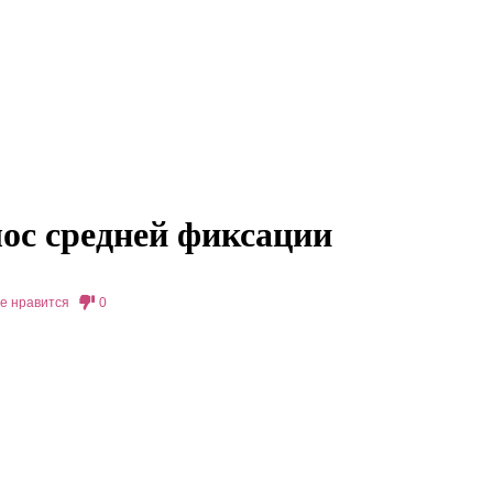
лос средней фиксации
е нравится
0