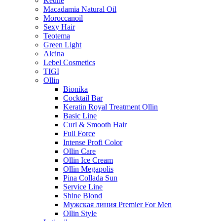
Keune
Macadamia Natural Oil
Moroccanoil
Sexy Hair
Teotema
Green Light
Alcina
Lebel Cosmetics
TIGI
Ollin
Bionika
Cocktail Bar
Keratin Royal Treatment Ollin
Basic Line
Curl & Smooth Hair
Full Force
Intense Profi Color
Ollin Care
Ollin Ice Cream
Ollin Megapolis
Pina Collada Sun
Service Line
Shine Blond
Мужская линия Premier For Men
Ollin Style