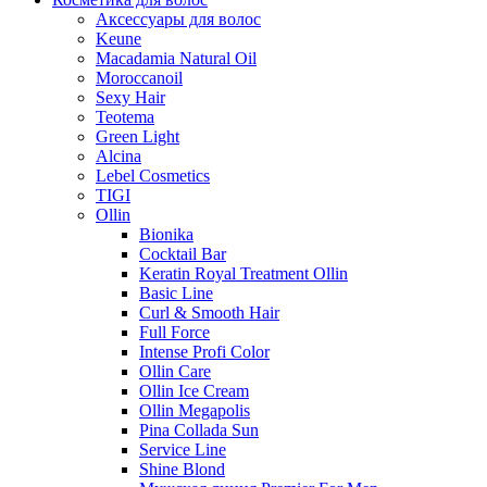
Аксессуары для волос
Keune
Macadamia Natural Oil
Moroccanoil
Sexy Hair
Teotema
Green Light
Alcina
Lebel Cosmetics
TIGI
Ollin
Bionika
Cocktail Bar
Keratin Royal Treatment Ollin
Basic Line
Curl & Smooth Hair
Full Force
Intense Profi Color
Ollin Care
Ollin Ice Cream
Ollin Megapolis
Pina Collada Sun
Service Line
Shine Blond