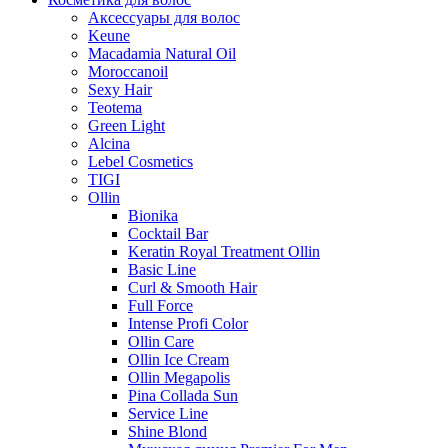
Аксессуары для волос
Keune
Macadamia Natural Oil
Moroccanoil
Sexy Hair
Teotema
Green Light
Alcina
Lebel Cosmetics
TIGI
Ollin
Bionika
Cocktail Bar
Keratin Royal Treatment Ollin
Basic Line
Curl & Smooth Hair
Full Force
Intense Profi Color
Ollin Care
Ollin Ice Cream
Ollin Megapolis
Pina Collada Sun
Service Line
Shine Blond