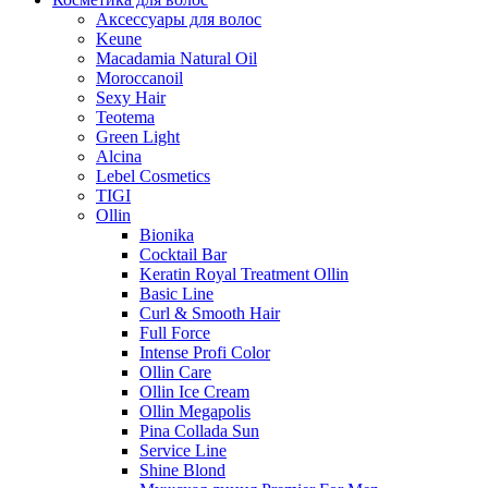
Аксессуары для волос
Keune
Macadamia Natural Oil
Moroccanoil
Sexy Hair
Teotema
Green Light
Alcina
Lebel Cosmetics
TIGI
Ollin
Bionika
Cocktail Bar
Keratin Royal Treatment Ollin
Basic Line
Curl & Smooth Hair
Full Force
Intense Profi Color
Ollin Care
Ollin Ice Cream
Ollin Megapolis
Pina Collada Sun
Service Line
Shine Blond