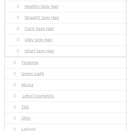
Healthy Sexy Hair
Straight Sexy Hair
Curly Sexy Hair
Silky Sexy Hair
Short Sexy Hair
Teotema
Green Light
Alcina
Lebel Cosmetics
TIGI
Ollin
Latinoil