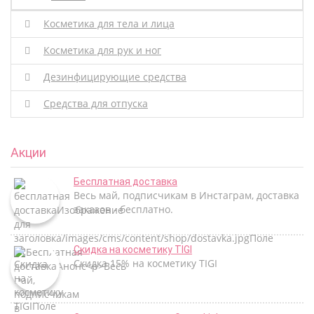
Косметика для тела и лица
Косметика для рук и ног
Дезинфицирующие средства
Средства для отпуска
Акции
Бесплатная доставка
Весь май, подписчикам в Инстаграм, доставка
заказов - бесплатно.
Скидка на косметику TIGI
Скидка 15% на косметику TIGI