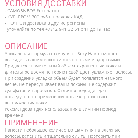
УСЛОВИЯ ДОСТАВКИ
- САМОВЫВОЗ бесплатно
- КУРЬЕРОМ 300 руб в пределах КАД
- ПОЧТОЙ доставка в другие регионы
уточняйте по тел +7812-941-32-51 с 11 до 19 час
ОПИСАНИЕ
Уникальная формула шампуня от Sexy Hair помогает
выглядеть вашим волосам жизненными и здоровыми.
Придается значительный объем, окрашенные волосы
длительное время не теряют свой цвет, увлажняет волосы.
При создании укладки объем будет появлятся намного
легче. Не пересушивает ваши локоны. Не содержит
сульфатов и парабенов. Отлично подойдет для
последующего применения после кератинового
выпрямления волос.
Рекомендован для использования в зимний период
времени.
ПРИМЕНЕНИЕ
Нанести небольшое количество шампуня на влажные
волосы, вспенить и тщательно смыть. Повторить при