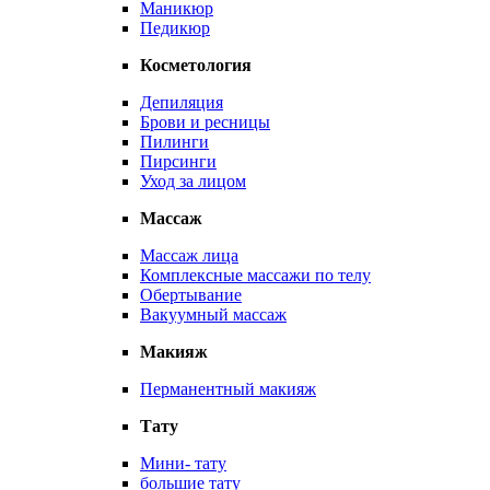
Маникюр
Педикюр
Косметология
Депиляция
Брови и ресницы
Пилинги
Пирсинги
Уход за лицом
Массаж
Массаж лица
Комплексные массажи по телу
Обертывание
Вакуумный массаж
Макияж
Перманентный макияж
Тату
Мини- тату
большие тату