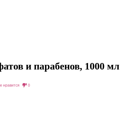
атов и парабенов, 1000 мл
е нравится
0