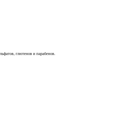
льфатов, глютенов и парабенов.