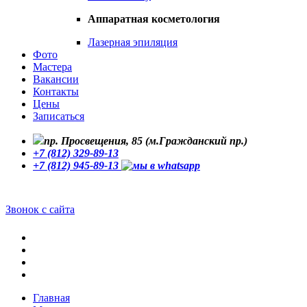
Аппаратная косметология
Лазерная эпиляция
Фото
Мастера
Вакансии
Контакты
Цены
Записаться
пр. Просвещения, 85 (м.Гражданский пр.)
+7 (812) 329-89-13
+7 (812) 945-89-13
Звонок с сайта
Главная