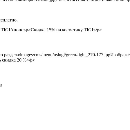
есплатно.