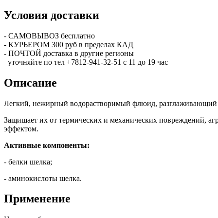
Условия доставки
- САМОВЫВОЗ бесплатно
- КУРЬЕРОМ 300 руб в пределах КАД
- ПОЧТОЙ доставка в другие регионы
уточняйте по тел +7812-941-32-51 с 11 до 19 час
Описание
Легкий, нежирный водорастворимый флюид, разглаживающий 
Защищает их от термических и механических повреждений, аг
эффектом.
Активные компоненты:
- белки шелка;
- аминокислоты шелка.
Применение