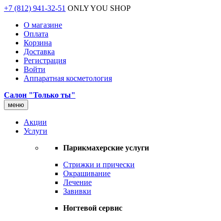
+7 (812) 941-32-51
ONLY YOU SHOP
О магазине
Оплата
Корзина
Доставка
Регистрация
Войти
Аппаратная косметология
Салон "Только ты"
меню
Акции
Услуги
Парикмахерские услуги
Стрижки и прически
Окрашивание
Лечение
Завивки
Ногтевой сервис