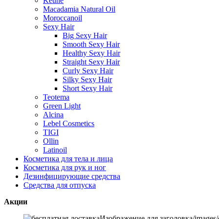
Keune
Macadamia Natural Oil
Moroccanoil
Sexy Hair
Big Sexy Hair
Smooth Sexy Hair
Healthy Sexy Hair
Straight Sexy Hair
Curly Sexy Hair
Silky Sexy Hair
Short Sexy Hair
Teotema
Green Light
Alcina
Lebel Cosmetics
TIGI
Ollin
Latinoil
Косметика для тела и лица
Косметика для рук и ног
Дезинфицирующие средства
Средства для отпуска
Акции