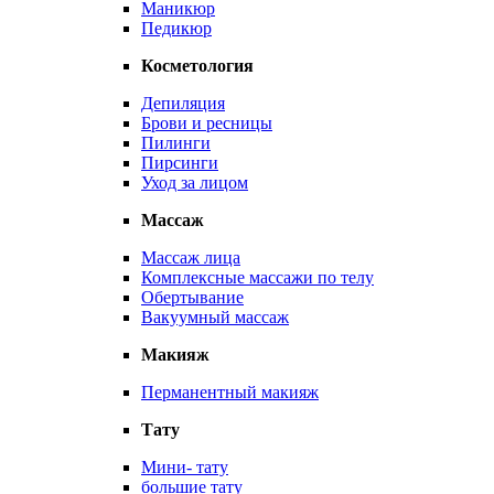
Маникюр
Педикюр
Косметология
Депиляция
Брови и ресницы
Пилинги
Пирсинги
Уход за лицом
Массаж
Массаж лица
Комплексные массажи по телу
Обертывание
Вакуумный массаж
Макияж
Перманентный макияж
Тату
Мини- тату
большие тату