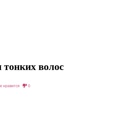
 тонких волос
е нравится
0