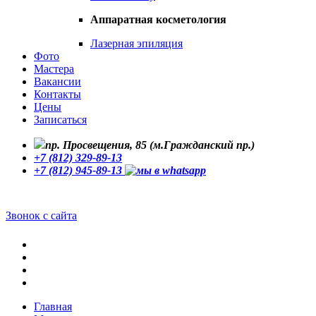
Аппаратная косметология
Лазерная эпиляция
Фото
Мастера
Вакансии
Контакты
Цены
Записаться
пр. Просвещения, 85 (м.Гражданский пр.)
+7 (812) 329-89-13
+7 (812) 945-89-13
Звонок с сайта
Главная