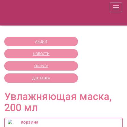
+7 (812) 941-32-51
ONLY YOU SHOP
меню
О магазине
Оплата
Корзина
Доставка
Регистрация
Войти
Аппаратная косметология
АКЦИИ
НОВОСТИ
ОПЛАТА
ДОСТАВКА
Увлажняющая маска,
200 мл
Корзина