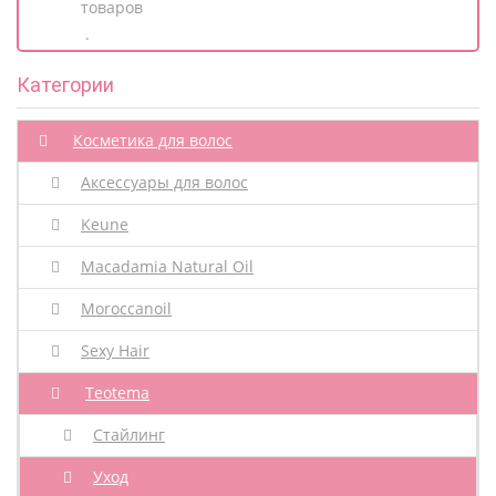
товаров
.
Категории
Косметика для волос
Аксессуары для волос
Keune
Macadamia Natural Oil
Moroccanoil
Sexy Hair
Teotema
Стайлинг
Уход