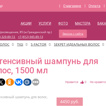
О магазине
Оплата
OP
Войти
Аппаратная кос
АКЦИИ
УСЛУГИ
ФОТО
МАСТЕРА
ВАКА
Просвещения, 85 (м.Гражданский пр.)
Звонок с сайта
) 329-89-13
+7 (812) 945-89-13
ВОЛОС
TIGI
S-FACTOR
SЕКРЕТ ИДЕАЛЬНЫХ ВОЛОС
тенсивный шампунь для
лос, 1500 мл
Нравится
0
Не нравитс
4450 руб.