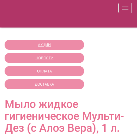
+7 (812) 941-32-51
ONLY YOU SHOP
меню
О магазине
Оплата
Корзина
Доставка
Регистрация
Войти
Аппаратная косметология
АКЦИИ
НОВОСТИ
ОПЛАТА
ДОСТАВКА
Мыло жидкое
гигиеническое Мульти-
Дез (с Алоэ Вера), 1 л.