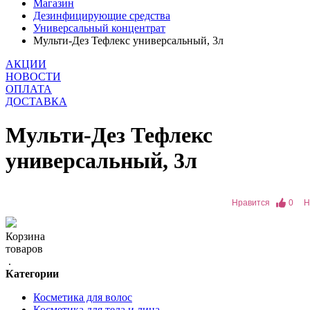
Магазин
Дезинфицирующие средства
Универсальный концентрат
Мульти-Дез Тефлекс универсальный, 3л
АКЦИИ
НОВОСТИ
ОПЛАТА
ДОСТАВКА
Мульти-Дез Тефлекс
универсальный, 3л
Нравится
0
Н
Корзина
товаров
.
Категории
Косметика для волос
Косметика для тела и лица