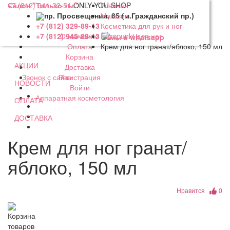
+7 (812) 941-32-51
Салон "Только ты"
ONLY YOU SHOP
Главная
пр. Просвещения, 85 (м.Гражданский пр.)
Магазин
Косметика для рук и ног
+7 (812) 329-89-13
О магазине
Fusspunkt для ног
+7 (812) 945-89-13
Оплата
Крем для ног гранат/яблоко, 150 мл
Корзина
АКЦИИ
Доставка
Регистрация
Звонок с сайта
НОВОСТИ
Войти
Аппаратная косметология
ОПЛАТА
ДОСТАВКА
Крем для ног гранат/
яблоко, 150 мл
Нравится
0
Корзина
товаров