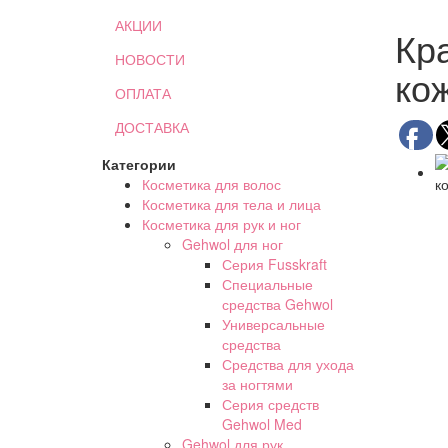
АКЦИИ
Кр
НОВОСТИ
кож
ОПЛАТА
ДОСТАВКА
Категории
Косметика для волос
Косметика для тела и лица
Косметика для рук и ног
Gehwol для ног
Серия Fusskraft
Специальные
средства Gehwol
Универсальные
средства
Средства для ухода
за ногтями
Серия средств
Gehwol Med
Gehwol для рук