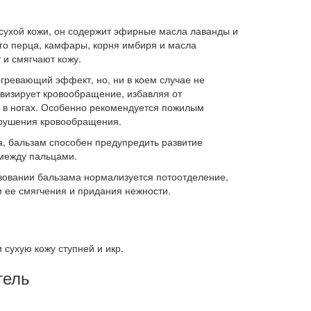
сухой кожи, он содержит эфирные масла лаванды и
ого перца, камфары, корня имбиря и масла
 и смягчают кожу.
гревающий эффект, но, ни в коем случае не
ивизирует кровообращение, избавляя от
 в ногах. Особенно рекомендуется пожилым
рушения кровообращения.
а, бальзам способен предупредить развитие
 между пальцами.
ьзовании бальзама нормализуется потоотделение,
м ее смягчения и придания нежности.
 сухую кожу ступней и икр.
тель