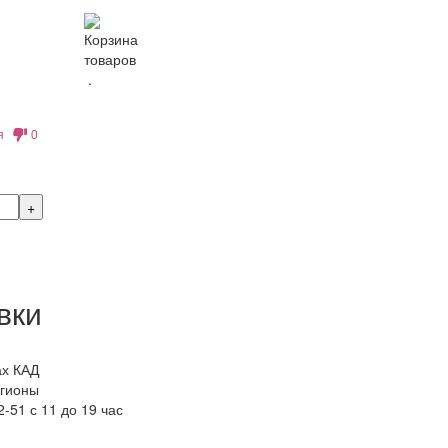
Корзина
товаров
.
я
0
вки
ах КАД
егионы
-51 с 11 до 19 час