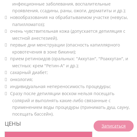
инфекционные заболевания, воспалительные
проявления, ссадины, раны, ожоги, дерматиты и др.);
новообразования на обрабатываемом участке (невусы,
папилломатоз);
очень чувствительная кожа (допускается депиляция с
местной анестезией).
первые дни менструации (опасность капиллярного
кровотечения в зоне бикини);
прием ретиноидов (оральных: "Аккутан", "Роаккутан", и
местных: крем "Ретин-А" и др.);
сахарный диабет;
онкология;
индивидуальная непереносимость процедуры;
Сразу после депиляции воском нельзя посещать
солярий и выполнять какие-либо связанные с
применением воды процедуры (принимать душ, сауну,
посещать бассейн).
ЦЕНЫ
Записаться