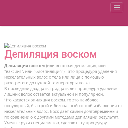
меню
Депиляция воском
Депиляция воском
(или восковая депиляция, или
"ваксинг", или "биоэпиляция") - это процедура удаления
нежелательных волос с тела или лица с помощью
разогретого до нужной температуры воска.
В последние двадцать-тридцать лет процедура удаления
лишних волос остается актуальной и популярной.
Что касается эпиляция воском, то это наиболее
популярный, быстрый и безопасный способ избавления от
нежелательных волос. Воск дает самый долговременный
по сравнению с другими методами депиляции результат.
Умелые руки специалистов, сделают эту процедуру