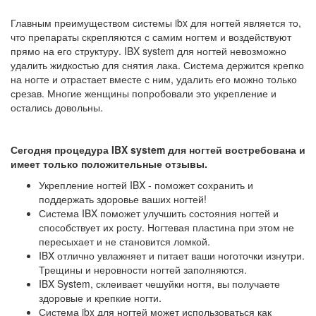
_
Главным преимуществом системы ibx для ногтей является то,
что препараты скрепляются с самим ногтем и воздействуют
прямо на его структуру. IBX system для ногтей невозможно
удалить жидкостью для снятия лака. Система держится крепко
на ногте и отрастает вместе с ним, удалить его можно только
срезав. Многие женщины попробовали это укрепление и
остались довольны.
_
Сегодня процедура IBX system для ногтей востребована и
имеет только положительные отзывы.
Укрепление ногтей IBX - поможет сохранить и
поддержать здоровье ваших ногтей!
Система IBX поможет улучшить состояния ногтей и
способствует их росту. Ногтевая пластина при этом не
пересыхает и не становится ломкой.
IBX отлично увлажняет и питает ваши ноготочки изнутри.
Трещины и неровности ногтей заполняются.
IBX System, склеивает чешуйки ногтя, вы получаете
здоровые и крепкие ногти.
Система ibx для ногтей может использоваться как