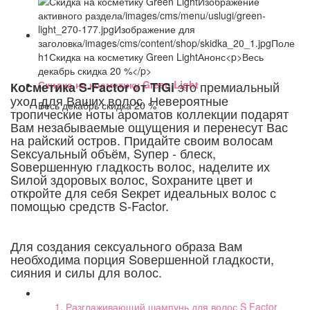
Скидка на косметику Green Light
это премиальный
Косметика S-Factor от TiGi
уход для Ваших волос. Невероятные
Весь декабрь скидка 20 %
тропические ноты ароматов коллекции подарят
Вам незабываемые ощущения и перенесут Вас
на райский остров. Придайте своим волосам
Sексуальный объём, Sупер - блеск,
Sовершенную гладкость волос, наделите их
Sилой здоровых волос, Sохраните цвет и
откройте для себя Sекрет идеальных волос с
помощью средств S-Factor.
Для создания сексуального образа Вам
необходима порция Sовершенной гладкости,
сияния и силы для волос.
Разглаживающий шампунь для волос S Factor