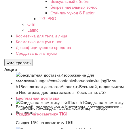
Sексуальный объём
Sекрет идеальных волос
Стайлинг-уход S Factor
TiGi PRO
Ollin
Latinoil
Косметика для тела и лица
Косметика для рук и ног
Дезинфицирующие средства
Средства для отпуска
Акции
Бесплатная доставка
Весь май, подписчикам в Инстаграм, доставка заказов -
бесплатно.
Скидка на косметику TIGI
Скидка 15% на косметику TIGI