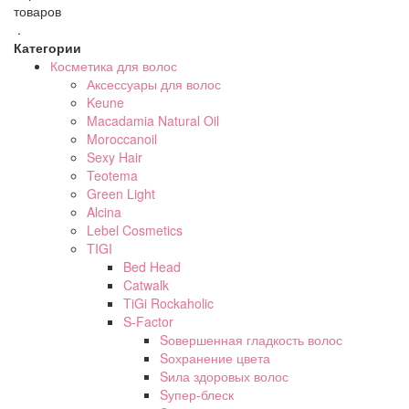
товаров
.
Категории
Косметика для волос
Аксессуары для волос
Keune
Macadamia Natural Oil
Moroccanoil
Sexy Hair
Teotema
Green Light
Alcina
Lebel Cosmetics
TIGI
Bed Head
Catwalk
TiGi Rockaholic
S-Factor
Sовершенная гладкость волос
Sохранение цвета
Sила здоровых волос
Sупер-блеск