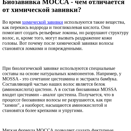
Биозавивка МОССА - чем отличается
от химической завивки?
Во время
химической завивки
используются такие вещества,
как перекись водорода и тиогликолевая кислота. Они
помогают создать рельефные локоны, но разрушают структуру
волос, и, кроме того, могут вызвать раздражение кожи
головы. Вот почему после химической завивки волосы
становятся ломкими и поврежденными.
При биологической завивке используются специальные
составы на основе натуральных компонентов. Например, у
MOSSA - это сочетание цистеамина и экстракта бамбука.
Составляющей частью наших волос является белок
(аминокислота) цистеин. А в состав биозавивки MOSSA
входит цистеамин - аналог цистеина. Получается, что в
процессе биозавивки волосы не разрушаются, как при
"химии", а наоборот, насыщаются аминокислотой и
становятся более крепкими и упругими.
Мягкая формула МОССА позволяет создать фактурные