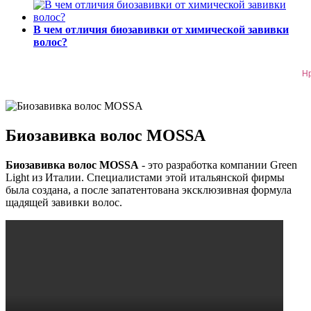
В чем отличия биозавивки от химической завивки
волос?
Н
Биозавивка волос MOSSA
Биозавивка волос MOSSA
- это разработка компании Green
Light из Италии. Специалистами этой итальянской фирмы
была создана, а после запатентована эксклюзивная формула
щадящей завивки волос.