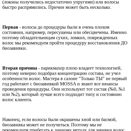
(локоны получились недостаточно упругими) или волосы
быстро распрямились. Причин может быть несколько.
Первая
- волосы до процедуры были в очень плохом
состоянии, например, пересушены или обесцвечены. Именно
поэтому обладательницам сухих, ломких, поврежденных
волос мы рекомендуем пройти процедуру восстановления ДО
биозавивки.
Вторая причина
- парикмахер плохо владеет технологией,
поэтому неверно подобрал концентрацию состава, не учел
особенности волос. Мастера в салоне "Только ТЫ" не первый
год работают с биозавивкой MOSSA и знают все нюансы
проведения процедуры. Они используют тот состав (№0, №1
или №2), который лучше всего подходит типу и состоянию
волос клиента.
Наконец, если волосы были окрашены хной или басмой,
биозавивка может не получиться. Поэтому мы не
рекомендуем прибегать к данному методу для завивки волос,