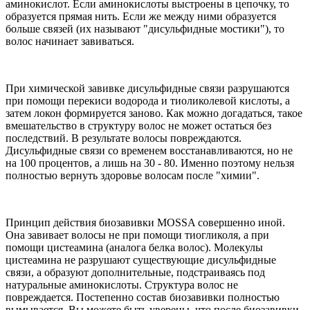
аминокислот. Если аминокислоты выстроены в цепочку, то
образуется прямая нить. Если же между ними образуется
больше связей (их называют "дисульфидные мостики"), то
волос начинает завиваться.
При химической завивке дисульфидные связи разрушаются
при помощи перекиси водорода и тиоликолевой кислоты, а
затем локон формируется заново. Как можно догадаться, такое
вмешательство в структуру волос не может остаться без
последствий. В результате волосы повреждаются.
Дисульфидные связи со временем восстанавливаются, но не
на 100 процентов, а лишь на 30 - 80. Именно поэтому нельзя
полностью вернуть здоровье волосам после "химии".
Принцип действия биозавивки MOSSA совершенно иной.
Она завивает волосы не при помощи тиогликоля, а при
помощи цистеамина (аналога белка волос). Молекулы
цистеамина не разрушают существующие дисульфидные
связи, а образуют дополнительные, подстраиваясь под
натуральные аминокислоты. Cтруктура волос не
повреждается. Постепенно состав биозавивки полностью
вымывается. Вы можете быть уверены, что после биозавивки